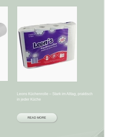
Leons Küchenrolle – Stark im Alltag, praktisch
in jeder Küche
READ MORE