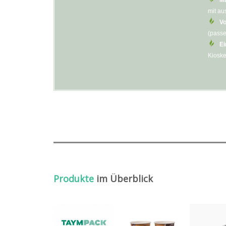
Ma
mit au
Vo
(passe
Ei
Kioske
Produkte
im Überblick