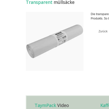
Transparent
müllsäcke
Die transpare
Produkts. So 
Zurück
TaymPack
Video
Kaf