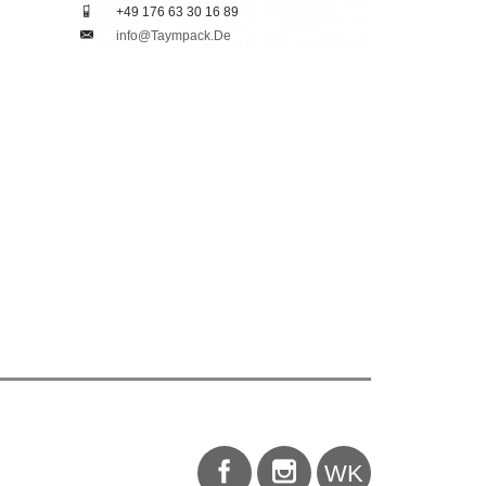
___
+49 176 63 30 16 89
___
Info@taympack.de
WK