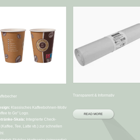
Transparent & Informativ
ebecher
ign:
Klassisches Kaffeebohnen-Motiv
offee to Go" Logo.
READ MORE
tränke-Skala:
Integrierte Check-
(Kaffee, Tee, Latte vb.) zur schnellen
hl.