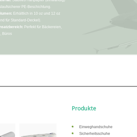
terial:
Stabiles Hartpapier (einwandig)
slaufsicherer PE-Beschichtung.
lumen:
Erhältlich in 10 oz und 12 oz
nd für Standard-Deckel).
nsatzbereich:
Perfekt für Bäckereien,
, Büros
Produkte
Einweghandschuhe
Sicherheitsschuhe