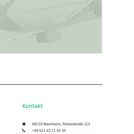
Kontakt
___
68219 Mannheim, Relaisstraße 113
___
+49 621 43 71 45 35