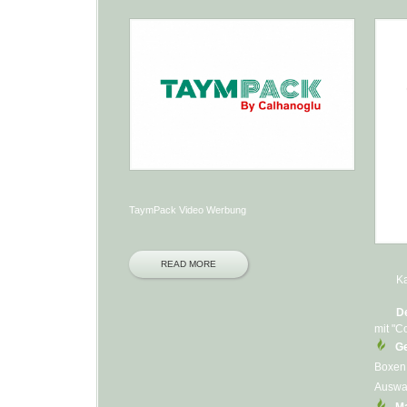
TaymPack Video Werbung
READ MORE
Kaff
Des
mit "C
Ge
Boxen 
Auswa