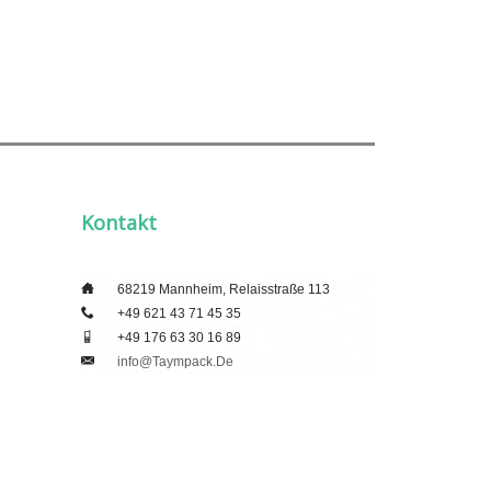
Kontakt
___
68219 Mannheim, Relaisstraße 113
___
+49 621 43 71 45 35
___
+49 176 63 30 16 89
___
Info@taympack.de