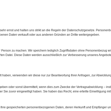
ehr ernst und halten uns strikt an die Regeln der Datenschutzgesetze. Personen
benen Daten verkauft oder aus anderen Gründen an Dritte weitergegeben.
erson zu machen. Wir speichern lediglich Zugriffsdaten ohne Personenbezug wie z
en Datei. Diese Daten werden ausschließlich zur Verbesserung unseres Angebote
 haben, verwenden wir diese nur zur Beantwortung Ihrer Anfragen, zur Abwicklung
eben oder sonst übermittelt, wenn dies zum Zwecke der Vertragsabwicklung – ins
er Sie zuvor eingewilligt haben. Sie haben das Recht, eine erteilte Einwilligung mit
ber Ihre gespeicherten personenbezogenen Daten, deren Herkunft und Empfänger u