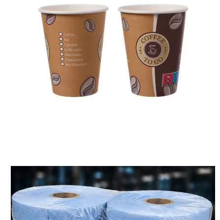
Getränke-Skala:
Integrierte Check-Boxen (Kaffee, Tee, Latte vb.)
zur schnellen Auswahl.
Material:
Stabiles Hartpapier (einwandig) mit auslaufsicherer PE-
Beschichtung.
Volumen:
Erhältlich in 10 oz und 12 oz (passend für Standard-
Deckel).
Einsatzbereich:
Perfekt für Bäckereien, Kioske, Büros
Reinigungstücher
Taympack Reinigungstücher – Profiqualität für höchste Ansprüche