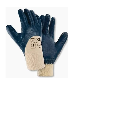
Nitrillhandschuhe
Nitrilhandschuhe – Sağlam Schutz ve
Optimale Passform
Kaffebecher
Kaffebecher
Design:
Klassisches Kaffeebohnen-Motiv mit "Coffee to Go" Logo.