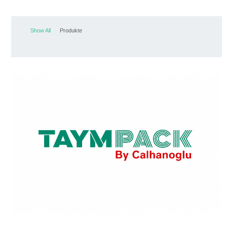
Show All
Produkte
TaymPack
Video
TaymPack Video Werbung