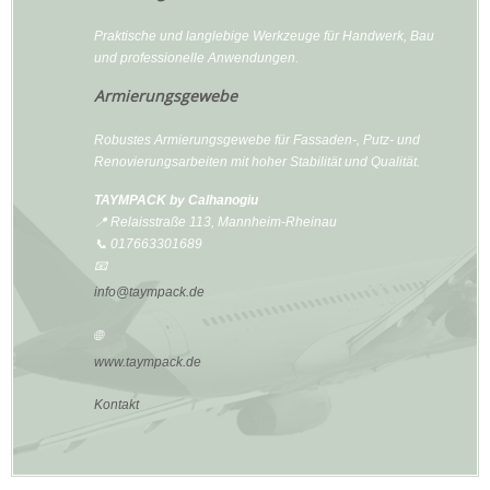
Praktische und langlebige Werkzeuge für Handwerk, Bau
und professionelle Anwendungen.
Armierungsgewebe
Robustes Armierungsgewebe für Fassaden-, Putz- und
Renovierungsarbeiten mit hoher Stabilität und Qualität.
TAYMPACK by Calhanogiu
📍 Relaisstraße 113, Mannheim-Rheinau
📞 017663301689
📧
info@taympack.de
🌐
www.taympack.de
Kontakt