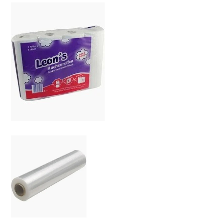
Küchenrolle
Leons Küchenrolle – Stark im
Alltag, praktisch in jeder
Küche
Stretchfolie
Stretchfolie – Sichere Transportsicherung &
Optimaler Ladungsschutz