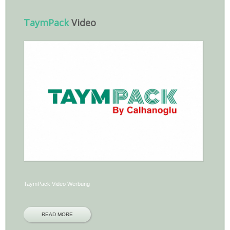
TaymPack
Video
TaymPack Video Werbung
READ MORE