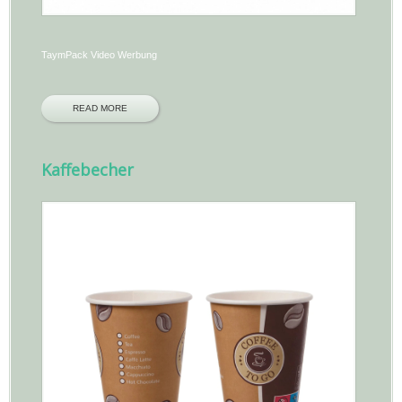
TaymPack Video Werbung
READ MORE
Kaffebecher