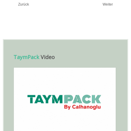
Zurück
Weiter
TaymPack
Video